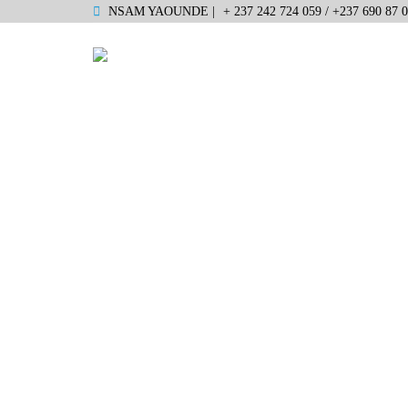
NSAM YAOUNDE |
+ 237 242 724 059 / +237 690 87 0