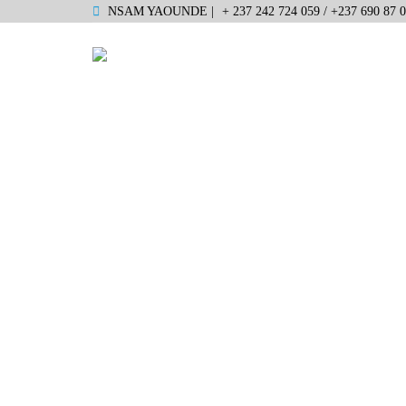
NSAM YAOUNDE |
+ 237 242 724 059 / +237 690 87 0