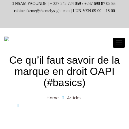
NSAM YAOUNDE |
+ 237 242 724 059 / +237 690 87 05 93 |
cabinetekeme@ekemelysaght.com |
LUN-VEN 09:00 – 18:00
Toggl
naviga
Ce qu’il faut savoir de la
marque en droit OAPI
(#basics)
Home
Articles
Ce qu’il faut savoir de la marque en droit OAPI
(#basics)