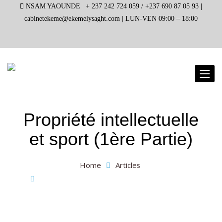
NSAM YAOUNDE |
+ 237 242 724 059 / +237 690 87 05 93 |
cabinetekeme@ekemelysaght.com |
LUN-VEN 09:00 – 18:00
Toggl
naviga
Propriété intellectuelle
et sport (1ère Partie)
Home
Articles
Propriété intellectuelle et sport (1ère Partie)