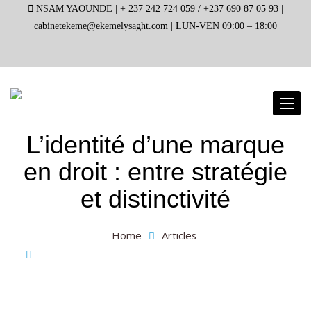
NSAM YAOUNDE |
+ 237 242 724 059 / +237 690 87 05 93 |
cabinetekeme@ekemelysaght.com |
LUN-VEN 09:00 – 18:00
Toggl
naviga
L’identité d’une marque
en droit : entre stratégie
et distinctivité
Home
Articles
L’identité d’une marque en droit : entre stratégie et
distinctivité