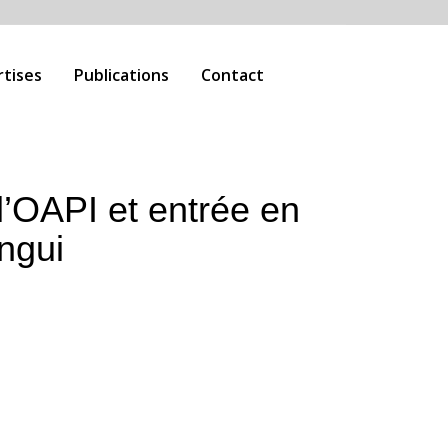
rtises
Publications
Contact
l’OAPI et entrée en
ngui
igueur du nouvel Accord de Bangui