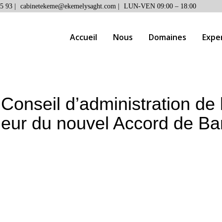
5 93 |
cabinetekeme@ekemelysaght.com |
LUN-VEN 09:00 – 18:00
Accueil
Nous
Domaines
Expe
onseil d’administration de 
ueur du nouvel Accord de Ba
on du Conseil d’administration de l’OAPI et entrée en v