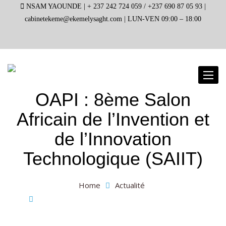
NSAM YAOUNDE |
+ 237 242 724 059 / +237 690 87 05 93 |
cabinetekeme@ekemelysaght.com |
LUN-VEN 09:00 – 18:00
Toggl
naviga
OAPI : 8ème Salon
Africain de l’Invention et
de l’Innovation
Technologique (SAIIT)
Home
Actualité
OAPI : 8ème Salon Africain de l’Invention et de
l’Innovation Technologique (SAIIT)