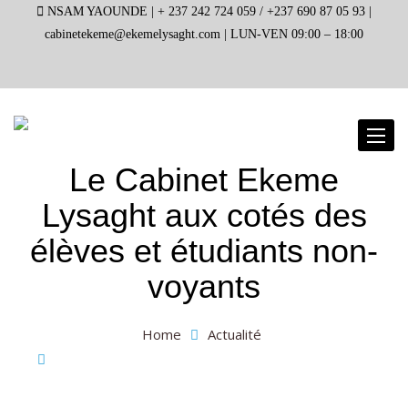
NSAM YAOUNDE |
+ 237 242 724 059 / +237 690 87 05 93 |
cabinetekeme@ekemelysaght.com |
LUN-VEN 09:00 – 18:00
Toggl
naviga
Le Cabinet Ekeme
Lysaght aux cotés des
élèves et étudiants non-
voyants
Home
Actualité
Le Cabinet Ekeme Lysaght aux cotés des élèves et
étudiants non-voyants