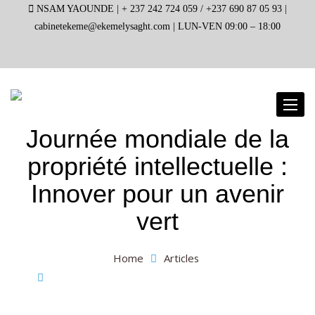
NSAM YAOUNDE |
+ 237 242 724 059 / +237 690 87 05 93 |
cabinetekeme@ekemelysaght.com |
LUN-VEN 09:00 – 18:00
Toggl
naviga
Journée mondiale de la
propriété intellectuelle :
Innover pour un avenir
vert
Home
Articles
Journée mondiale de la propriété intellectuelle :
Innover pour un avenir vert