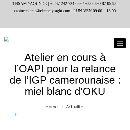
NSAM YAOUNDE |
+ 237 242 724 059 / +237 690 87 05 93 |
cabinetekeme@ekemelysaght.com |
LUN-VEN 09:00 – 18:00
Toggl
naviga
Atelier en cours à
l’OAPI pour la relance
de l’IGP camerounaise :
miel blanc d’OKU
Home
Actualité
Atelier en cours à l’OAPI pour la relance de l’IGP
camerounaise : miel blanc d’OKU