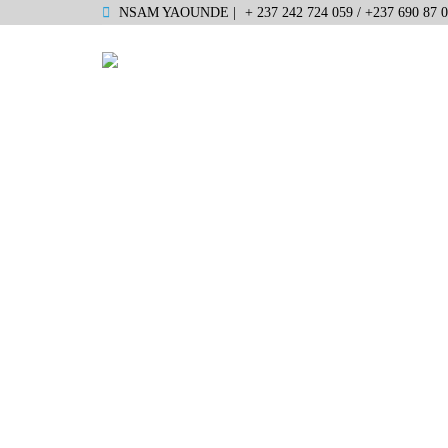
NSAM YAOUNDE |
+ 237 242 724 059 / +237 690 87 0