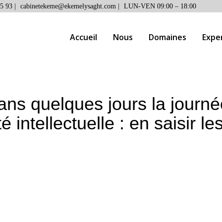
5 93 |
cabinetekeme@ekemelysaght.com |
LUN-VEN 09:00 – 18:00
Accueil
Nous
Domaines
Expe
ans quelques jours la journé
é intellectuelle : en saisir l
 dans quelques jours la journée mondiale de la propriété 