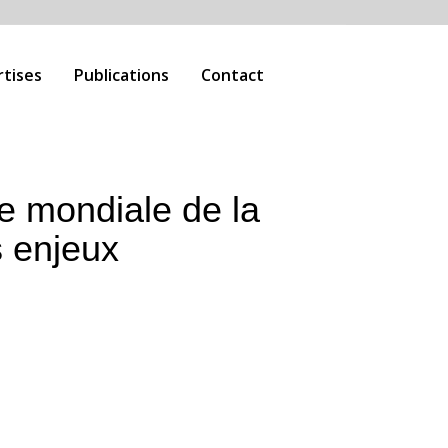
rtises
Publications
Contact
e mondiale de la
es enjeux
intellectuelle : en saisir les enjeux